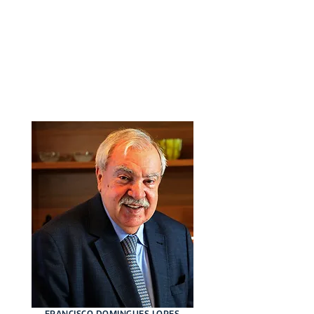
Formada pela PUC-RJ (Pontifícia
Universidade Católica do Rio de Janeiro)
em 2021, é pós graduanda em Direito
Processual Civil. Ingressou no DLA em
2025 e tem atuação no Contencioso
Cível Estratégico.
renata.pereira@dla.adv.br
FRANCISCO DOMINGUES LOPES